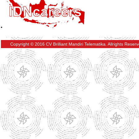
Copyright © 2016 CV Brilliant Mandiri Telematika. Allrights Reser