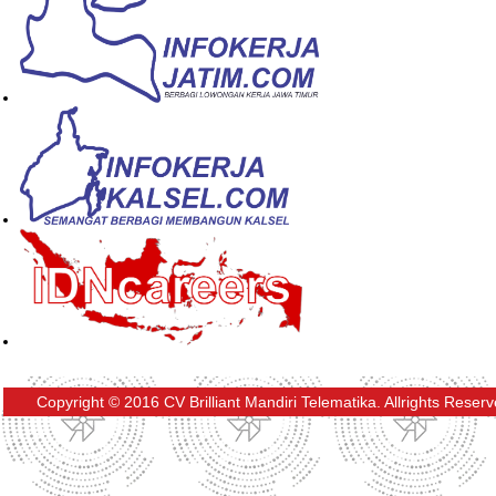
Copyright © 2016 CV Brilliant Mandiri Telematika. Allrights Reser