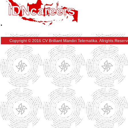
Copyright © 2016 CV Brilliant Mandiri Telematika. Allrights Reser